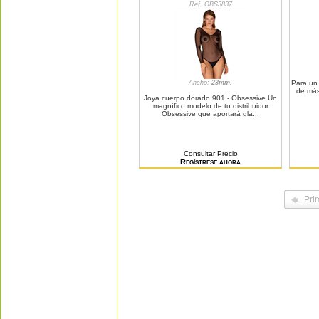
Ref. OBS3837
Ancho:
23mm.
Para un 
de más
Joya cuerpo dorado 901 - Obsessive Un
magnífico modelo de tu distribuidor
Obsessive que aportará gla...
Consultar Precio
Regístrese ahora
Pri