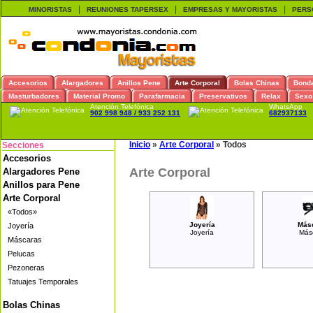
|
|
|
MINORISTAS
REUNIONES TAPERSEX
EMPRESAS Y MAYORISTAS
PERS
Accesorios
Alargadores
Anillos Pene
Arte Corporal
Bolas Chinas
Bond
Masturbadores
Material Promo
Parafarmacia
Preservativos
Relax
Sexo
Atención Telefónica
WhatsApp
902 998 948 / 933 252 131
682937133
Inicio
»
Arte Corporal
»
Todos
Secciones
Accesorios
Arte Corporal
Alargadores Pene
Anillos para Pene
Arte Corporal
«Todos»
Joyería
Más
Joyería
Joyería
Más
Máscaras
Pelucas
Pezoneras
Tatuajes Temporales
Bolas Chinas