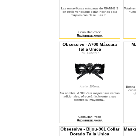
Las maravillosas máscaras de RIANNE S
Totalmen
en estilo veneciano están hechas para
human
mujeres con clase. Las m...
Consultar Precio
Regístrese ahora
Obsessive - A700 Máscara
Ma
Talla Única
Ref. OBS8717
Ancho:
190mm.
Bonita
cubre
Su nombre: A700 Para mejorar sus ventas
d
adicionales, ofrecerá fácilmente a sus
clientes su mayorista...
Consultar Precio
Regístrese ahora
Obsessive - Bijou-901 Collar
Maska
Dorado Talla Unica