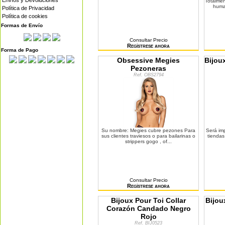
Envíos y Devoluciones
Totalmen
human
Política de Privacidad
Política de cookies
Formas de Envío
Consultar Precio
Regístrese ahora
Forma de Pago
Obsessive Megies
Bijou
Pezoneras
Ref. OBS2794
Su nombre: Megies cubre pezones Para
Será im
sus clientes traviesos o para bailarinas o
tiendas
strippers gogo , of...
Consultar Precio
Regístrese ahora
Bijoux Pour Toi Collar
Bijou
Corazón Candado Negro
Rojo
Ref. BIJ0523