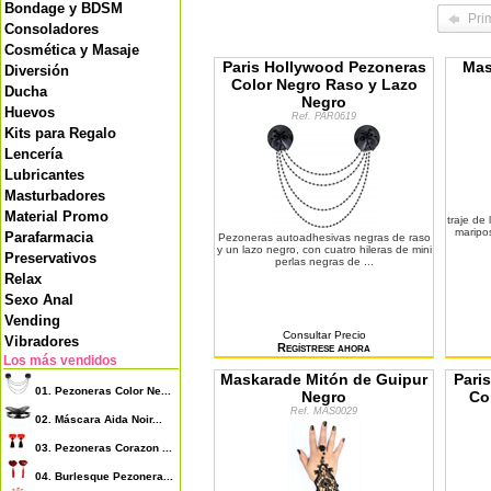
Bondage y BDSM
Pri
Consoladores
Cosmética y Masaje
Paris Hollywood Pezoneras
Mas
Diversión
Color Negro Raso y Lazo
Ducha
Negro
Huevos
Ref. PAR0619
Kits para Regalo
Lencería
Lubricantes
Masturbadores
Material Promo
traje de 
maripos
Parafarmacia
Pezoneras autoadhesivas negras de raso
y un lazo negro, con cuatro hileras de mini
Preservativos
perlas negras de ...
Relax
Sexo Anal
Vending
Consultar Precio
Vibradores
Regístrese ahora
Los más vendidos
Maskarade Mitón de Guipur
Pari
01.
Pezoneras Color Ne...
Negro
Co
Ref. MAS0029
02.
Máscara Aida Noir...
03.
Pezoneras Corazon ...
04.
Burlesque Pezonera...