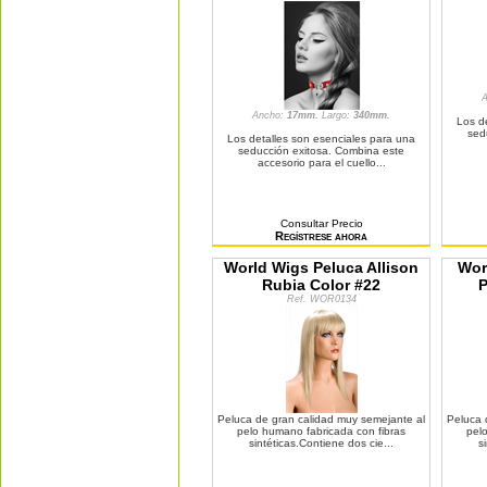
Ancho:
17mm.
Largo:
340mm.
Los d
sed
Los detalles son esenciales para una
seducción exitosa. Combina este
accesorio para el cuello...
Consultar Precio
Regístrese ahora
World Wigs Peluca Allison
Wor
Rubia Color #22
P
Ref. WOR0134
Peluca de gran calidad muy semejante al
Peluca 
pelo humano fabricada con fibras
pel
sintéticas.Contiene dos cie...
s