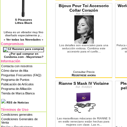
Bijoux Pour Toi Accesorio
Worl
Collar Corazón
Ref. BIJ0515
S Pleasures
Lithea Black
Lithea es un vibrador muy fino
diseñado especialmente p...
« Ver todas las Novedades »
Compromisos
Los detalles son esenciales para una
Peluca 
seducción exitosa. Combina este
pel
accesorio para el cuello...
s
¿Por qué comprar en
Condonia.com - Mayoristas?
Información
Contacta con nosotros
Cómo darse de Alta
Consultar Precio
Preguntas Frecuentes (FAQ)
Regístrese ahora
Programa de Puntos
Rianne S Mask IV Violaine
Ple
Publicación de Artículos
Ref. RIA0023
pel
Programa de Afiliación
Tienda de Marca Blanca
RSS de Noticias
Términos de Uso
Condiciones generales
Las maravillosas máscaras de RIANNE S
Condiciones Generales de
en estilo veneciano están hechas para
Venta
mujeres con clase. Las m...