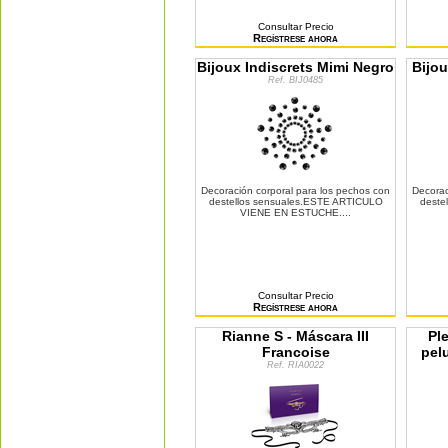
Consultar Precio
Regístrese ahora
Bijoux Indiscrets Mimi Negro
Bijou
Ref. BIJ0485
Decoración corporal para los pechos con
Decorac
destellos sensuales.ESTE ARTICULO
deste
VIENE EN ESTUCHE....
Consultar Precio
Regístrese ahora
Rianne S - Máscara III
Pl
Francoise
pel
Ref. RIA0022