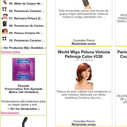
05.
Mitón de Guipur Ne...
Este encantador pieza está hecha de
06.
Pezoneras Corazon ...
guipur negro delicadamente rodea la
PEZ
muñeca cuelga alrededor con ...
07.
Red para Peluca (2...
CORAZ
PARIS
08.
Pezoneras de Caram...
09.
Peluca Victoria Pe...
10.
Pezoneras Corazon ...
Consultar Precio
Regístrese ahora
« Ver Productos Más Vendidos »
World Wigs Peluca Victoria
Pari
Destacados
Pelirroja Color #130
Cor
Ref. WOR0128
Pasante
Preservativo Trim Ajustado
Peluca de gran calidad muy semejante al
(Bolsa 144 Unidades)
pelo humano fabricada con fibras
PEZON
sintéticas.Contiene dos cie...
DE L
Preservativos más estrechos para
HO
un mayor ajuste y evit...
« Ver los Destacados »
Novedades
Consultar Precio
Regístrese ahora