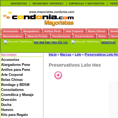
|
|
|
MINORISTAS
REUNIONES TAPERSEX
EMPRESAS Y MAYORISTAS
PERS
Accesorios
Alargadores
Anillos Pene
Arte Corporal
Bolas Chinas
Bond
Masturbadores
Material Promo
Parafarmacia
Preservativos
Relax
Sexo
Atención Telefónica
WhatsApp
902 998 948 / 933 252 131
682937133
Inicio
»
Marcas
»
Lelo
»
Preservativos Lelo H
Secciones
Accesorios
Preservativos Lelo Hex
Alargadores Pene
Anillos para Pene
Arte Corporal
Bolas Chinas
Bondage y BDSM
Consoladores
Cosmética y Masaje
Diversión
Ducha
Huevos
Kits para Regalo