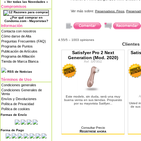
« Ver todas las Novedades »
Compromisos
Ver más sobre:
,
Preservativos: Finos
Preservati
¿Por qué comprar en
Condonia.com - Mayoristas?
Información
Contacta con nosotros
Cómo darse de Alta
4.55
/5 –
1003
opiniones
Preguntas Frecuentes (FAQ)
Clientes
Programa de Puntos
Publicación de Artículos
Satisfyer Pro 2 Next
Sati
Programa de Afiliación
Generation (Mod. 2020)
Tienda de Marca Blanca
Ref. SAT0011
RSS de Noticias
Términos de Uso
Condiciones generales
Condiciones Generales de
Venta
Este modelo, sin duda, será una muy
A
Envíos y Devoluciones
buena venta en sus tiendas. Propuesto
Usted in
por su mayorista Satifyer...
Política de Privacidad
de sus 
Política de cookies
Formas de Envío
Consultar Precio
Forma de Pago
Regístrese ahora