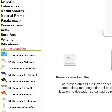
Lencería
Lubricantes
Masturbadores
Material Promo
Parafarmacia
Preservativos
Relax
Sexo Anal
Vending
Vibradores
Los más vendidos
01.
Sensitex Gel Lubri...
02.
Sensitex Natural (...
03.
Condonia Lubricant...
04.
Sensitex XL (57mm)...
Preservativos Lelo Hex
05.
Sensitex Extra Fue...
Los preservativos Lelo Hex son sin
proporciona más seguridad. el pres
06.
Caja de 12 Toallit...
filtración no deseada. Su calidad de 
07.
Sensitex Fresa (14...
08.
Sensitex Professio...
09.
Gel Hidroalcohólic...