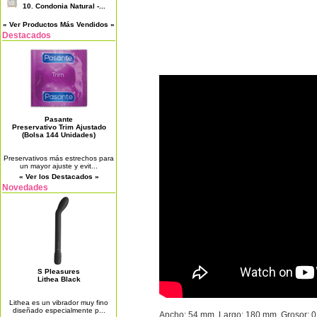
10.
Condonia Natural -...
« Ver Productos Más Vendidos »
Destacados
Pasante
Preservativo Trim Ajustado
(Bolsa 144 Unidades)
Preservativos más estrechos para
un mayor ajuste y evit...
« Ver los Destacados »
Novedades
S Pleasures
Lithea Black
Lithea es un vibrador muy fino
diseñado especialmente p...
Ancho
: 54 mm.
Largo: 180 mm.
Grosor
: 