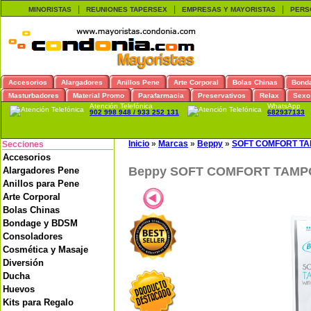
|
|
|
MINORISTAS
REUNIONES TAPERSEX
EMPRESAS Y MAYORISTAS
PERS
Accesorios
Alargadores
Anillos Pene
Arte Corporal
Bolas Chinas
Bond
Masturbadores
Material Promo
Parafarmacia
Preservativos
Relax
Sexo
Atención Telefónica
WhatsApp
902 998 948 / 933 252 131
682937133
Inicio
»
Marcas
»
Beppy
»
SOFT COMFORT TA
Secciones
Accesorios
Beppy SOFT COMFORT TAMP
Alargadores Pene
Anillos para Pene
Arte Corporal
Bolas Chinas
Bondage y BDSM
Consoladores
Cosmética y Masaje
Diversión
Ducha
Huevos
Kits para Regalo