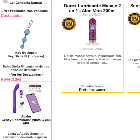
10.
Condonia Natural -...
Durex Lubricante Masaje 2
Sens
en 1 - Aloe Vera 200ml
« Ver Productos Más Vendidos »
Ref. DUR0079
Destacados
Contenido:
200ml.
Key By Jopen
Gel de masaje sensual y lubricante con
Key Stella III (Turquesa)
Aloe Vera, tanto para aplicar un masaje
Los pres
sobre el cuerpo, co...
con 
Bolas Stella III, conjunto de tres
a
bolas de diferente t...
« Ver los Destacados »
Novedades
Consultar Precio
Regístrese ahora
Adalet
Gently Estimulador Punto G con
APP
Llega a Adalet Gently, un
estimulador diseñado especial...