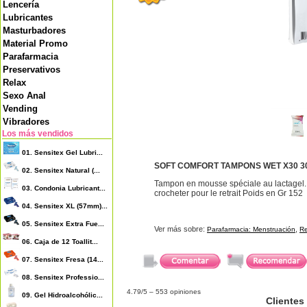
Lencería
Lubricantes
Masturbadores
Material Promo
Parafarmacia
Preservativos
Relax
Sexo Anal
Vending
Vibradores
Los más vendidos
01.
Sensitex Gel Lubri...
SOFT COMFORT TAMPONS WET X30 30
02.
Sensitex Natural (...
Tampon en mousse spéciale au lactagel. Vi
03.
Condonia Lubricant...
crocheter pour le retrait Poids en Gr 152
04.
Sensitex XL (57mm)...
05.
Sensitex Extra Fue...
Ver más sobre:
,
Parafarmacia: Menstruación
Re
06.
Caja de 12 Toallit...
07.
Sensitex Fresa (14...
08.
Sensitex Professio...
4.79
/5 –
553
opiniones
09.
Gel Hidroalcohólic...
Clientes