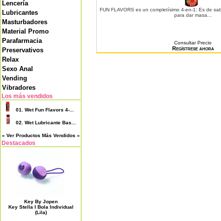
Lencería
FUN FLAVORS es un completísimo 4-en-1: Es de sabor
Lubricantes
para dar masa...
Masturbadores
Material Promo
Parafarmacia
Consultar Precio
Regístrese ahora
Preservativos
Relax
Sexo Anal
Vending
Vibradores
Los más vendidos
01.
Wet Fun Flavors 4-...
02.
Wet Lubricante Bas...
« Ver Productos Más Vendidos »
Destacados
Key By Jopen
Key Stella I Bola Individual
(Lila)