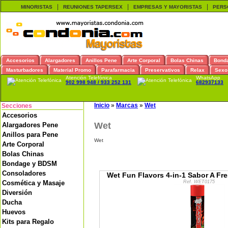
|
|
|
MINORISTAS
REUNIONES TAPERSEX
EMPRESAS Y MAYORISTAS
PERS
Accesorios
Alargadores
Anillos Pene
Arte Corporal
Bolas Chinas
Bond
Masturbadores
Material Promo
Parafarmacia
Preservativos
Relax
Sexo
Atención Telefónica
WhatsApp
902 998 948 / 933 252 131
682937133
Inicio
»
Marcas
»
Wet
Secciones
Accesorios
Wet
Alargadores Pene
Anillos para Pene
Wet
Arte Corporal
Bolas Chinas
Bondage y BDSM
Consoladores
Wet Fun Flavors 4-in-1 Sabor A Fr
Cosmética y Masaje
Ref. WET0175
Diversión
Ducha
Huevos
Kits para Regalo